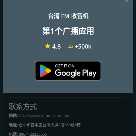
益之責，因此全國廣播在眾多社福機構中，先選擇了十方啟能中心，
從活動執行、主持、宣傳三方面無償協助，另外瑪麗亞社會福利基金
台湾 FM 收音机
會及惠明學校，全國廣播也陸續以和活動結合來幫助他們。 廣播不
再只能用聽的，全國廣播透過直播、Facebook、Line@訊息的傳
第1个广播应用
播、網頁、Youtube影音，讓廣播被看見，在科技的平台上，未來全
國廣播也將堅持熱情與活力，創造更多廣播的美好。 知名節目 早安
雙響炮 生活AGOGO 午安生活 音樂多一點 非你不可 晚安168 哈啦久
4.8
+500k
一點 誰來買單
节目和主持人
非你不可, 晚安168, 誰來買單, 哈啦久一點, 林菲, 小潘, 寶拉, 蘇兄
FM 频率
Taichung
: FM106.1
联系方式
网站:
http://www.mradio.com.tw/
地址:
台中市西屯區台灣大道2段659號8樓
电话:
886-4-23235656