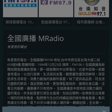
環球廣播電台 107.1 FM
凱旋廣播電台 97.9 FM
城市廣播網 台南知音 97.1 FM
全國廣播 MRadio
有意思的電台
有意思的電台，全國廣播FM106 地址:台中市西屯區台灣大道二段
659號8樓 開播時間：1994年12月23日 頻率：FM106.1 全國廣播為新
聞局開放廣播民營後，第一個發聲的中功率電台，也是中部第一家都
會性電台，以流行音樂、生活資訊並重，聽眾屬性優質而鮮明，深受
追求生活享受、消費力最強的族群所喜愛。除了提供高品質、符合流
行趨勢的節目，滿足閱聽大眾，更發揮監督政府、展現社會公義、注
重公共服務，讓廣播不只有陪伴。 全國廣播是中部地區活動力最旺
盛的電台，許多創意更引領全台風潮，包括在精明一街舉辦全台灣第
一場的的跨年晚會，點燃現今全台仍持續延燒的跨年晚會風潮；秦兵
馬俑文化特展，寫下45天56萬參觀人潮的單一觀展紀錄；全台第一
次聖誕老公公路跑，更創造了多樣化的城市風貌，這些都證明了即使
在中部，同樣能引領全台流行。 媒體要發揮力量，更要善盡社會公