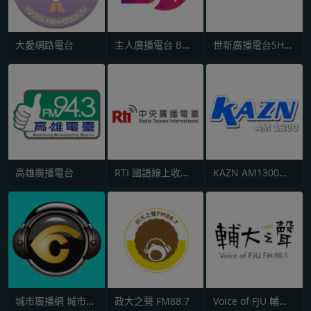
大愛網路電台
主人廣播電台 BOSS RADIO FM 96.9
世新廣播電台SHRS 729 AM
高雄廣播電台
RTI 國語線上收聽 中央廣播電台
KAZN AM1300中文廣播電臺
城市廣播網 城市廣播 90.1 FM
政大之聲 FM88.7
Voice of FJU 輔大之聲