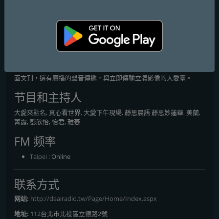
大愛網路電台
2005年9月1日，全新的大愛網路電台開播。以優美柔和的聲音，講
述真實良善故事,慈濟世界的美好，假如世人看不到、聽不到，則無
由得知。慈善、醫療、教育、人文四大志業，皆有豐富而珍貴的內
涵，人文志業則隨著四大志業的開展，記錄、傳遞慈濟世界之美。慈
濟草創時期，僅有《慈濟》月刊以文字簡述慈善事蹟，而今不僅有平
面文刊，還有廣播的聲音傳遞，與立即傳輸立體影像的大愛臺。
节目和主持人
大愛來點名, 真心看世界, 大愛下午現場, 靜思晨語 靜思妙蓮華, 美蘭,
菁霞, 彭欣怡, 怡君, 雅菱
FM 频率
Taipei
: Online
联系方式
网站:
http://daairadio.tw/Page/Home/Index.aspx
地址:
112台北市北投區立德路2號