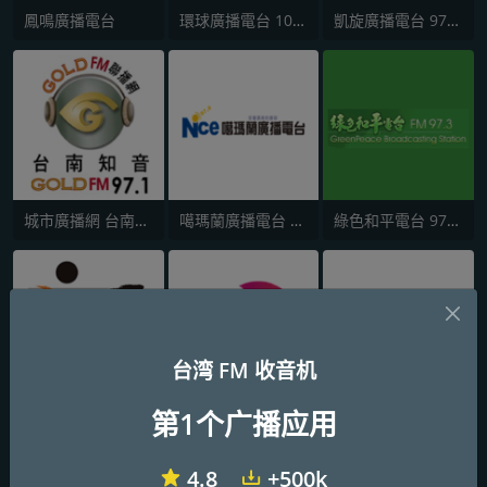
鳳鳴廣播電台
環球廣播電台 107.1 FM
凱旋廣播電台 97.9 FM
城市廣播網 台南知音 97.1 FM
噶瑪蘭廣播電台 97.9 FM
綠色和平電台 97.3 FM (GreenPeace)
台湾 FM 收音机
第1个广播应用
IC之音竹科廣播 FM97.5
主人廣播電台 BOSS RADIO FM 96.9
世新廣播電台SHRS 729 AM
4.8
+500k