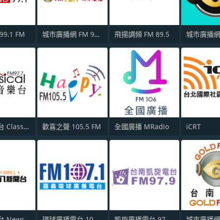
9.1 FM
城市廣播網 FM 92.9 城市廣播
飛揚調頻 FM 89.5
古典音樂台 Classical FM 97.7
歡喜之聲 105.5 FM
全國廣播 MRadio
iCRT
九八新聞台 News98 FM 98.1
環球廣播電台 107.1 FM
凱旋廣播電台 97.9 FM