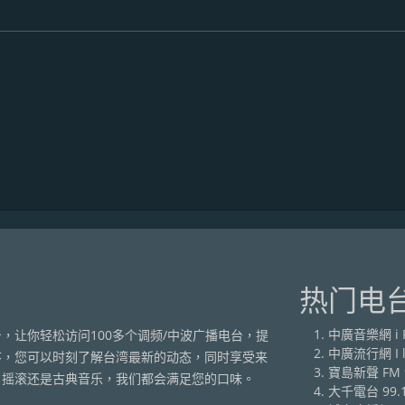
热门电
中廣音樂網 i R
，让你轻松访问100多个调频/中波广播电台，提
中廣流行網 I li
序，您可以时刻了解台湾最新的动态，同时享受来
寶島新聲 FM 9
、摇滚还是古典音乐，我们都会满足您的口味。
大千電台 99.1