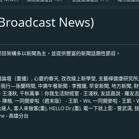
roadcast News)
節目架構多以新聞為主，並提供豐富的新聞話題性節目。
中廣論壇（重播）, 心靈的春天, 孜孜線上新學堂, 支藝樺健康研究所,
伴我行—孫蘭時間, 中廣午餐新聞 - 李雅媛, 早安新聞, 地方新聞, 
- 王淺秋, 千秋萬事｜你我生活財經室 - 王淺秋, 友話直說 - 羅友志
 陳楷, 一同開麥啦（週末版） - 王凱、Wii, 一同開麥啦 - 王凱、Wi
人, 客人來做客(重), HELLO Dr.(重), 電一下就上影 - 曾武清, 
ne - 高雄分台