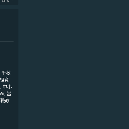
 千秋
財經資
, 中小
i, 當
技職教