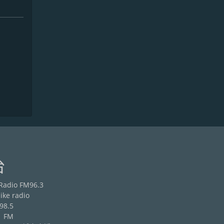
台
adio FM96.3
ke radio
8.5
 FM