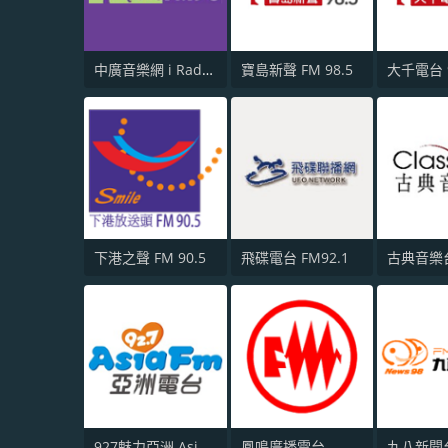
中廣音樂網 i Radio FM96.3
寶島新聲 FM 98.5
大千電台 9
下港之聲 FM 90.5
飛碟電台 FM92.1
927魅力亞洲 Asia FM 亞洲電台
鳳鳴廣播電台